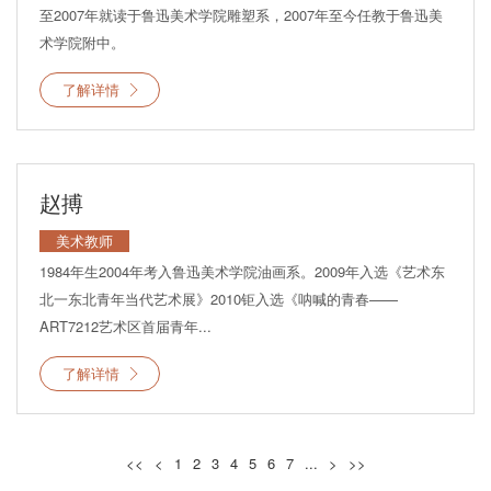
至2007年就读于鲁迅美术学院雕塑系，2007年至今任教于鲁迅美
术学院附中。
了解详情
赵搏
美术教师
1984年生2004年考入鲁迅美术学院油画系。2009年入选《艺术东
北一东北青年当代艺术展》2010钜入选《呐喊的青春——
ART7212艺术区首届青年...
了解详情
<<
<
1
2
3
4
5
6
7
...
>
>>