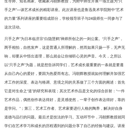
生导师、知名画家、收藏家冯朝辉教授，为附中师生开展一场主题为“只
手之声”—谈艺术成长的精彩讲座。此次讲座也是鲁迅美术学院附中“艺术
的力量”系列讲座的重要组成部分，学校领导班子与24级师生一同参与了
这次活动。
只手之声”为日本临济宗“白隐慧鹤”禅师所创之的一则公案。“只手之声”，
两手相拍，自然发声，这是普通人所理解的，然而如果只扬一手，无声无
响，却要从中悟出道理，那么就会让你倾听心灵的声音。今天，之所以
以“只手之声”为题，就是想告诉同学们，艺术成长最重要的一条就是要遵
从自己内心的爱好，要因为热爱而有志。冯朝辉教授就如何理解并加强艺
术工作的深度、表达与格调、意境之间的关系做了三个方面的阐述：首先
它是对生命之“道”的研究和表现；其次艺术作品是文化的综合折射：“一件
艺术作品，偶然创作表达得好，是灵感使然，一辈子创作表达得好，靠的
是学问。”；第三，艺术工作者、艺术家要进行人格的陶养，解决好自身
道德与品行的问题。最后才是技法的学习。互动环节中，冯朝辉教授就同
学们在艺术学习和成长的历程遇到的问题分享了自己的经验与建议。讲座