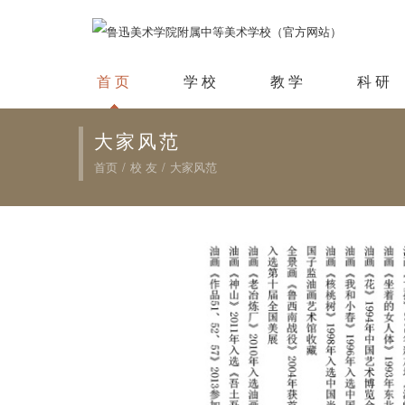
首 页
学 校
教 学
科 研
大家风范
首页
/
校 友
/
大家风范