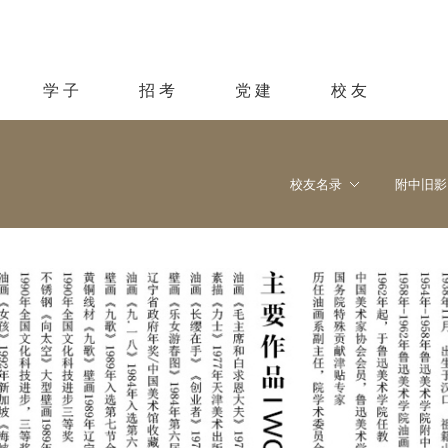
学 子
招 考
党 建
校 友
校友名录
附中旧影