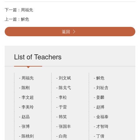
下一篇：
周福先
上一篇：
解危
返回
List of Teachers
- 周福先
- 刘文斌
- 解危
- 陈刚
- 陈戈弋
- 刘祉含
- 李文超
- 李松
- 姜麟
- 李美玲
- 于雷
- 赵搏
- 赵晶
- 韩笑
- 金福泰
- 张博
- 张国丰
- 才智琦
- 陈桃剑
- 白尧
- 丁倩