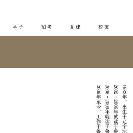
学 子
招 考
党 建
校 友