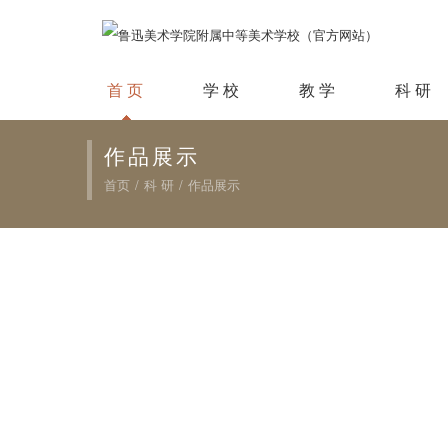
首 页
学 校
教 学
科 研
作品展示
首页
/
科 研
/
作品展示