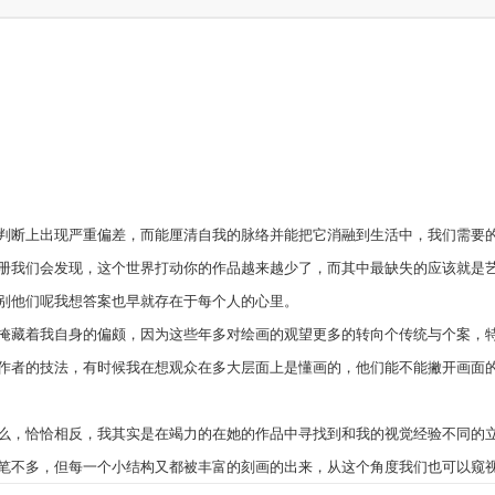
。
判断上出现严重偏差，而能厘清自我的脉络并能把它消融到生活中，我们需要
册我们会发现，这个世界打动你的作品越来越少了，而其中最缺失的应该就是
别他们呢我想答案也早就存在于每个人的心里。
掩藏着我自身的偏颇，因为这些年多对绘画的观望更多的转向个传统与个案，
作者的技法，有时候我在想观众在多大层面上是懂画的，他们能不能撇开画面
么，恰恰相反，我其实是在竭力的在她的作品中寻找到和我的视觉经验不同的
笔不多，但每一个小结构又都被丰富的刻画的出来，从这个角度我们也可以窥