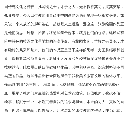
国传统文化之精粹。凡聪明之士，才学之人，无不徜徉其间，摘其英华，
佩其香萝。今天四位教师用自己手中的画笔为我们呈现一场视觉盛宴。如
果说一个人成长的脚印连在一起就是人生道路，那么这一张张绘画作品正
是他们所思、所想、所梦，将这些集合起来，就是他们的心路。建设富有
附中特色的校园文化是学校的崇高使命。有校园文化，学校才有灵魂，才
有独特的风采和魅力。他们的作品正是基于这样的思考，力图从继承和创
新，课程改革和质量提高，教师个人发展和学校整体发展等诸多关系中寻
找联结点。此次展出的四位教师的作品，其中包括油画、综合材料等不同
类型的作品。这些作品比较全面地展示了我校美术教育发展的整体水平。
作品以“彼此”为主题，形式新颖，风格鲜明。凝聚着创作者的智慧和心
血，展示了教师们对生活的热爱和对艺术的追求。四位教师，孜孜不倦于
绘事，默默于己业，不断完善自我的追求与担当，本正的为人，真诚的画
画，但愿不愧先贤，以告后人。此次展出的四位教师的作品，即为此意。